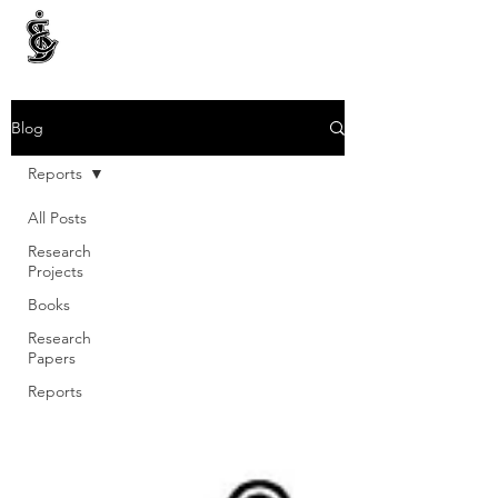
INTERNATIONAL CENTRE FOR ETHNIC STUDIES
ජනවාර්ගික අධ්‍යයනය සඳහා වූ ජාත්‍යන්තර කේන්ද්‍රය
இனத்துவக் கற்கைகளுக்கான சா்வதேச நிலையம்
Blog
Reports
All Posts
Research
Projects
Books
Research
Papers
Reports